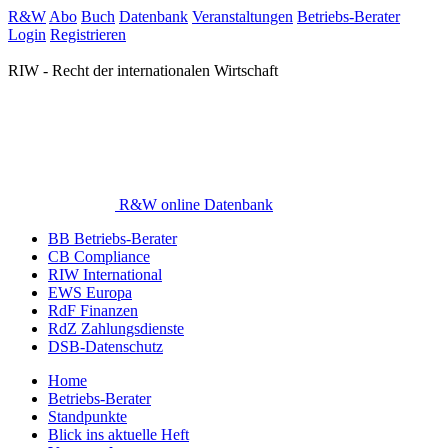
R&W
Abo
Buch
Datenbank
Veranstaltungen
Betriebs-Berater
Login
Registrieren
RIW - Recht der internationalen Wirtschaft
R&W online Datenbank
BB Betriebs-Berater
CB Compliance
RIW International
EWS Europa
RdF Finanzen
RdZ Zahlungsdienste
DSB-Datenschutz
Home
Betriebs-Berater
Standpunkte
Blick ins aktuelle Heft