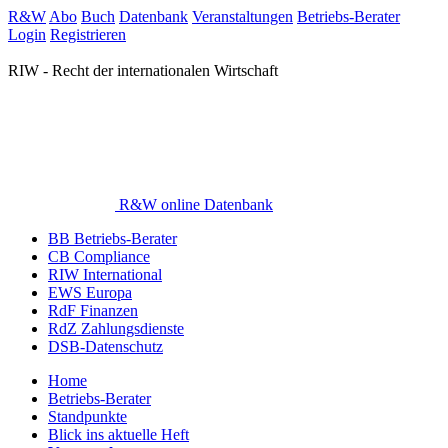
R&W
Abo
Buch
Datenbank
Veranstaltungen
Betriebs-Berater
Login
Registrieren
RIW - Recht der internationalen Wirtschaft
R&W online Datenbank
BB Betriebs-Berater
CB Compliance
RIW International
EWS Europa
RdF Finanzen
RdZ Zahlungsdienste
DSB-Datenschutz
Home
Betriebs-Berater
Standpunkte
Blick ins aktuelle Heft