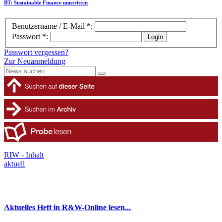
BT
: Sustainable Finance umstritten
Benutzername / E-Mail *:
Passwort *:
Passwort vergessen?
Zur Neuanmeldung
RIW - Inhalt
aktuell
Aktuelles Heft in R&W-Online lesen...