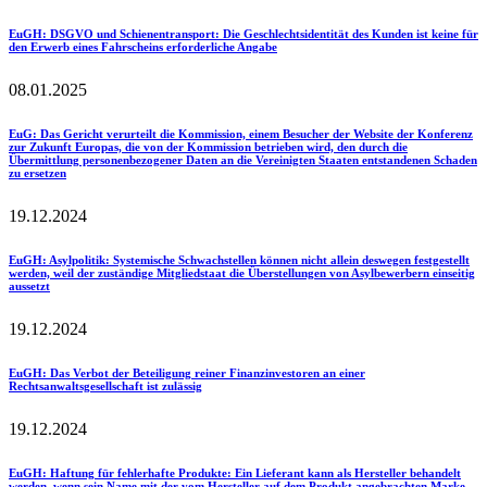
EuGH
: DSGVO und Schienentransport: Die Geschlechtsidentität des Kunden ist keine für
den Erwerb eines Fahrscheins erforderliche Angabe
08.01.2025
EuG
: Das Gericht verurteilt die Kommission, einem Besucher der Website der Konferenz
zur Zukunft Europas, die von der Kommission betrieben wird, den durch die
Übermittlung personenbezogener Daten an die Vereinigten Staaten entstandenen Schaden
zu ersetzen
19.12.2024
EuGH
: Asylpolitik: Systemische Schwachstellen können nicht allein deswegen festgestellt
werden, weil der zuständige Mitgliedstaat die Überstellungen von Asylbewerbern einseitig
aussetzt
19.12.2024
EuGH
: Das Verbot der Beteiligung reiner Finanzinvestoren an einer
Rechtsanwaltsgesellschaft ist zulässig
19.12.2024
EuGH
: Haftung für fehlerhafte Produkte: Ein Lieferant kann als Hersteller behandelt
werden, wenn sein Name mit der vom Hersteller auf dem Produkt angebrachten Marke