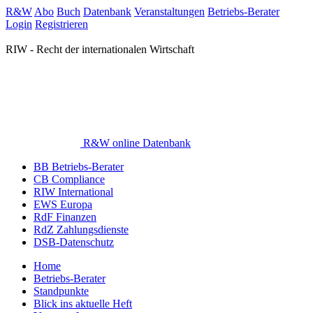
R&W
Abo
Buch
Datenbank
Veranstaltungen
Betriebs-Berater
Login
Registrieren
RIW - Recht der internationalen Wirtschaft
R&W online Datenbank
BB Betriebs-Berater
CB Compliance
RIW International
EWS Europa
RdF Finanzen
RdZ Zahlungsdienste
DSB-Datenschutz
Home
Betriebs-Berater
Standpunkte
Blick ins aktuelle Heft