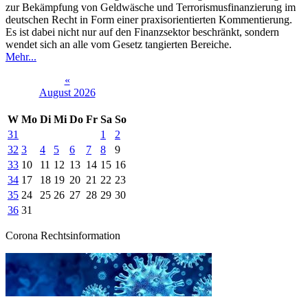
zur Bekämpfung von Geldwäsche und Terrorismusfinanzierung im
deutschen Recht in Form einer praxisorientierten Kommentierung.
Es ist dabei nicht nur auf den Finanzsektor beschränkt, sondern
wendet sich an alle vom Gesetz tangierten Bereiche.
Mehr...
«
August 2026
W
Mo
Di
Mi
Do
Fr
Sa
So
31
1
2
32
3
4
5
6
7
8
9
33
10
11
12
13
14
15
16
34
17
18
19
20
21
22
23
35
24
25
26
27
28
29
30
36
31
Corona Rechtsinformation