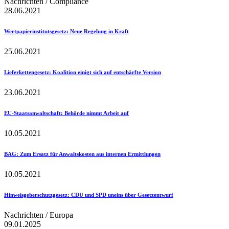
Nachrichten / Compliance
28.06.2021
Wertpapierinstitutsgesetz
: Neue Regelung in Kraft
25.06.2021
Lieferkettengesetz
: Koalition einigt sich auf entschärfte Version
23.06.2021
EU-Staatsanwaltschaft
: Behörde nimmt Arbeit auf
10.05.2021
BAG
: Zum Ersatz für Anwaltskosten aus internen Ermittlungen
10.05.2021
Hinweisgeberschutzgesetz
: CDU und SPD uneins über Gesetzentwurf
Nachrichten / Europa
09.01.2025