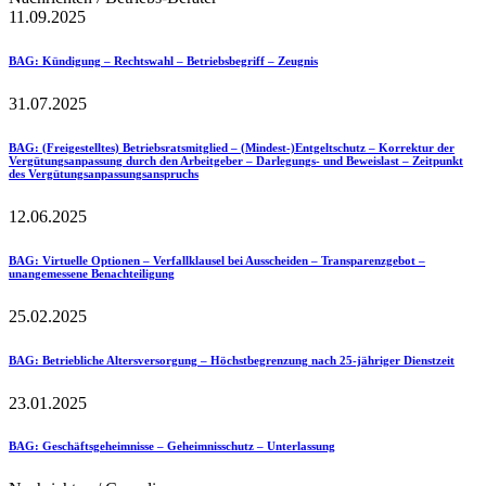
11.09.2025
BAG
: Kündigung – Rechtswahl – Betriebsbegriff – Zeugnis
31.07.2025
BAG
: (Freigestelltes) Betriebsratsmitglied – (Mindest-)Entgeltschutz – Korrektur der
Vergütungsanpassung durch den Arbeitgeber – Darlegungs- und Beweislast – Zeitpunkt
des Vergütungsanpassungsanspruchs
12.06.2025
BAG
: Virtuelle Optionen – Verfallklausel bei Ausscheiden – Transparenzgebot –
unangemessene Benachteiligung
25.02.2025
BAG
: Betriebliche Altersversorgung – Höchstbegrenzung nach 25-jähriger Dienstzeit
23.01.2025
BAG
: Geschäftsgeheimnisse – Geheimnisschutz – Unterlassung