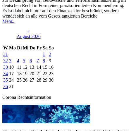
zur Bekämpfung von Geldwäsche und Terrorismusfinanzierung im
deutschen Recht in Form einer praxisorientierten Kommentierung.
Es ist dabei nicht nur auf den Finanzsektor beschränkt, sondern
wendet sich an alle vom Gesetz tangierten Bereiche.
Mehr...
«
August 2026
W
Mo
Di
Mi
Do
Fr
Sa
So
31
1
2
32
3
4
5
6
7
8
9
33
10
11
12
13
14
15
16
34
17
18
19
20
21
22
23
35
24
25
26
27
28
29
30
36
31
Corona Rechtsinformation