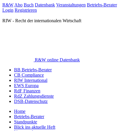
R&W
Abo
Buch
Datenbank
Veranstaltungen
Betriebs-Berater
Login
Registrieren
RIW - Recht der internationalen Wirtschaft
R&W online Datenbank
BB Betriebs-Berater
CB Compliance
RIW International
EWS Europa
RdF Finanzen
RdZ Zahlungsdienste
DSB-Datenschutz
Home
Betriebs-Berater
Standpunkte
Blick ins aktuelle Heft