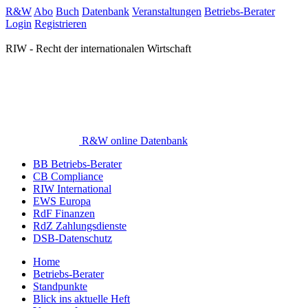
R&W
Abo
Buch
Datenbank
Veranstaltungen
Betriebs-Berater
Login
Registrieren
RIW - Recht der internationalen Wirtschaft
R&W online Datenbank
BB Betriebs-Berater
CB Compliance
RIW International
EWS Europa
RdF Finanzen
RdZ Zahlungsdienste
DSB-Datenschutz
Home
Betriebs-Berater
Standpunkte
Blick ins aktuelle Heft