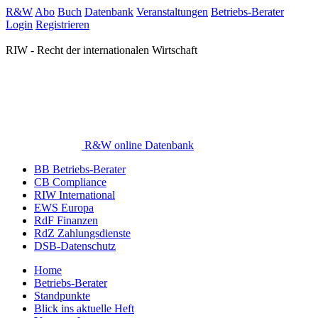
R&W
Abo
Buch
Datenbank
Veranstaltungen
Betriebs-Berater
Login
Registrieren
RIW - Recht der internationalen Wirtschaft
R&W online Datenbank
BB Betriebs-Berater
CB Compliance
RIW International
EWS Europa
RdF Finanzen
RdZ Zahlungsdienste
DSB-Datenschutz
Home
Betriebs-Berater
Standpunkte
Blick ins aktuelle Heft