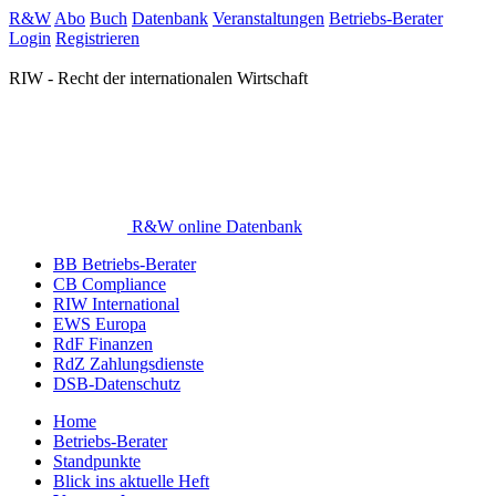
R&W
Abo
Buch
Datenbank
Veranstaltungen
Betriebs-Berater
Login
Registrieren
RIW - Recht der internationalen Wirtschaft
R&W online Datenbank
BB Betriebs-Berater
CB Compliance
RIW International
EWS Europa
RdF Finanzen
RdZ Zahlungsdienste
DSB-Datenschutz
Home
Betriebs-Berater
Standpunkte
Blick ins aktuelle Heft