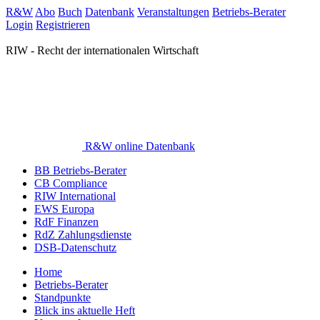
R&W
Abo
Buch
Datenbank
Veranstaltungen
Betriebs-Berater
Login
Registrieren
RIW - Recht der internationalen Wirtschaft
R&W online Datenbank
BB Betriebs-Berater
CB Compliance
RIW International
EWS Europa
RdF Finanzen
RdZ Zahlungsdienste
DSB-Datenschutz
Home
Betriebs-Berater
Standpunkte
Blick ins aktuelle Heft