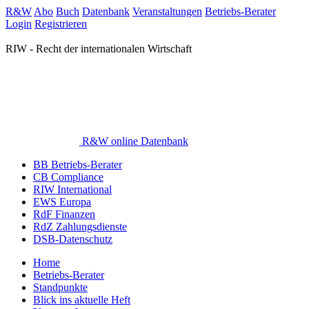
R&W
Abo
Buch
Datenbank
Veranstaltungen
Betriebs-Berater
Login
Registrieren
RIW - Recht der internationalen Wirtschaft
R&W online Datenbank
BB Betriebs-Berater
CB Compliance
RIW International
EWS Europa
RdF Finanzen
RdZ Zahlungsdienste
DSB-Datenschutz
Home
Betriebs-Berater
Standpunkte
Blick ins aktuelle Heft