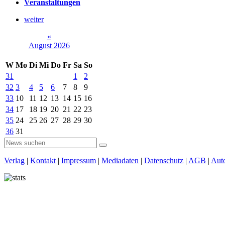
Veranstaltungen
weiter
«
August 2026
W
Mo
Di
Mi
Do
Fr
Sa
So
31
1
2
32
3
4
5
6
7
8
9
33
10
11
12
13
14
15
16
34
17
18
19
20
21
22
23
35
24
25
26
27
28
29
30
36
31
Verlag
|
Kontakt
|
Impressum
|
Mediadaten
|
Datenschutz
|
AGB
|
Aut