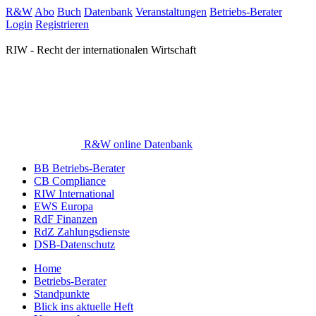
R&W
Abo
Buch
Datenbank
Veranstaltungen
Betriebs-Berater
Login
Registrieren
RIW - Recht der internationalen Wirtschaft
R&W online Datenbank
BB Betriebs-Berater
CB Compliance
RIW International
EWS Europa
RdF Finanzen
RdZ Zahlungsdienste
DSB-Datenschutz
Home
Betriebs-Berater
Standpunkte
Blick ins aktuelle Heft