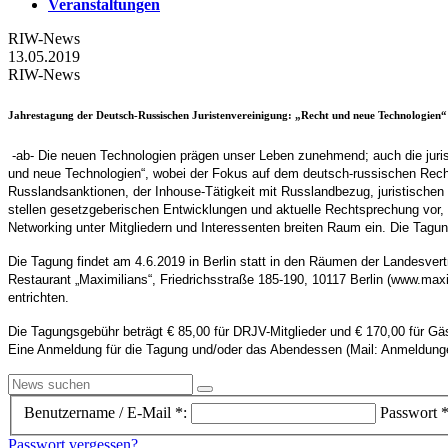
Veranstaltungen
RIW-News
13.05.2019
RIW-News
Jahrestagung der Deutsch-Russischen Juristenvereinigung
: „Recht und neue Technologien“
-ab- Die neuen Technologien prägen unser Leben zunehmend; auch die juris
und neue Technologien“, wobei der Fokus auf dem deutsch-russischen Recht
Russlandsanktionen, der Inhouse-Tätigkeit mit Russlandbezug, juristische
stellen gesetzgeberischen Entwicklungen und aktuelle Rechtsprechung vo
Networking unter Mitgliedern und Interessenten breiten Raum ein. Die Tagun
Die Tagung findet am 4.6.2019 in Berlin statt in den Räumen der Landesve
Restaurant „Maximilians“, Friedrichsstraße 185-190, 10117 Berlin (www.max
entrichten.
Die Tagungsgebühr beträgt € 85,00 für DRJV-Mitglieder und € 170,00 für Gäs
Eine Anmeldung für die Tagung und/oder das Abendessen (Mail: Anmeldungen@
Benutzername / E-Mail *:
Passwort *
Passwort vergessen?