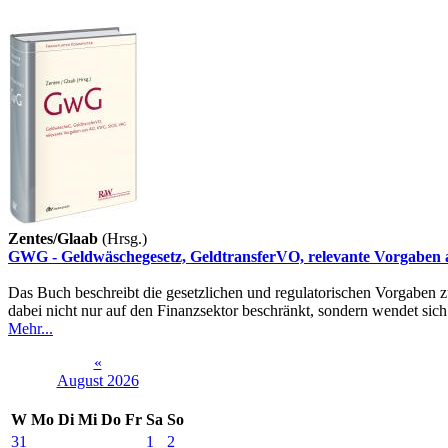
Zentes/Glaab
(Hrsg.)
GWG - Geldwäschegesetz, GeldtransferVO, relevante Vorgabe
Das Buch beschreibt die gesetzlichen und regulatorischen Vorgaben 
dabei nicht nur auf den Finanzsektor beschränkt, sondern wendet sich
Mehr...
«
August 2026
W
Mo
Di
Mi
Do
Fr
Sa
So
31
1
2