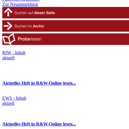
Zur Neuanmeldung
RIW - Inhalt
aktuell
Aktuelles Heft in R&W-Online lesen...
EWS - Inhalt
aktuell
Aktuelles Heft in R&W-Online lesen...