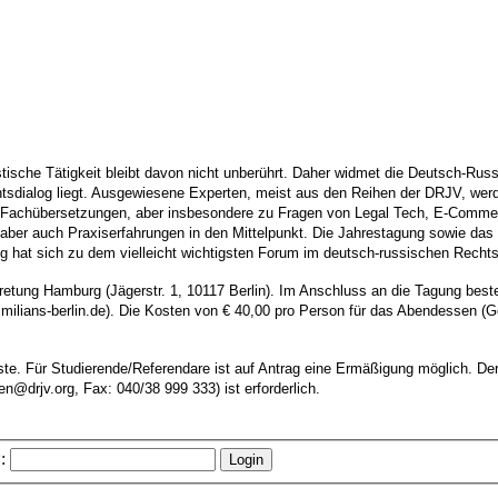
tische Tätigkeit bleibt davon nicht unberührt. Daher widmet die Deutsch-Ru
sdialog liegt. Ausgewiesene Experten, meist aus den Reihen der DRJV, werde
n Fachübersetzungen, aber insbesondere zu Fragen von Legal Tech, E-Commerc
r, aber auch Praxiserfahrungen in den Mittelpunkt. Die Jahrestagung sowie
g hat sich zu dem vielleicht wichtigsten Forum im deutsch-russischen Rechts
rtretung Hamburg (Jägerstr. 1, 10117 Berlin). Im Anschluss an die Tagung b
imilians-berlin.de). Die Kosten von € 40,00 pro Person für das Abendessen (
te. Für Studierende/Referendare ist auf Antrag eine Ermäßigung möglich. Der
drjv.org, Fax: 040/38 999 333) ist erforderlich.
: