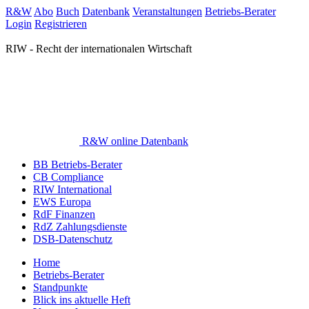
R&W
Abo
Buch
Datenbank
Veranstaltungen
Betriebs-Berater
Login
Registrieren
RIW - Recht der internationalen Wirtschaft
R&W online Datenbank
BB Betriebs-Berater
CB Compliance
RIW International
EWS Europa
RdF Finanzen
RdZ Zahlungsdienste
DSB-Datenschutz
Home
Betriebs-Berater
Standpunkte
Blick ins aktuelle Heft