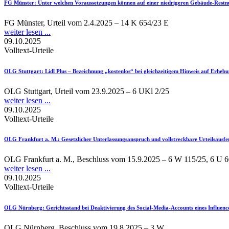
FG Münster
: Unter welchen Voraussetzungen können auf einer niedrigeren Gebäude-Res
FG Münster, Urteil vom 2.4.2025 – 14 K 654/23 E
weiter lesen ...
09.10.2025
Volltext-Urteile
OLG Stuttgart
: Lidl Plus – Bezeichnung „kostenlos“ bei gleichzeitigem Hinweis auf Erh
OLG Stuttgart, Urteil vom 23.9.2025 – 6 UKl 2/25
weiter lesen ...
09.10.2025
Volltext-Urteile
OLG Frankfurt a. M.
: Gesetzlicher Unterlassungsanspruch und vollstreckbare Urteilsaus
OLG Frankfurt a. M., Beschluss vom 15.9.2025 – 6 W 115/25, 6 U 6
weiter lesen ...
09.10.2025
Volltext-Urteile
OLG Nürnberg
: Gerichtsstand bei Deaktivierung des Social-Media-Accounts eines Influenc
OLG Nürnberg, Beschluss vom 19.8.2025 – 3 W