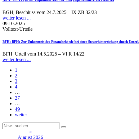
BGH, Beschluss vom 24.7.2025 – IX ZB 32/23
weiter lesen ...
09.10.2025
Volltext-Urteile
BFH
: BFH: Zur Unkenntnis der Finanzbehörde bei einer Steuerhinterziehung durch Unterl
BFH, Urteil vom 14.5.2025 – VI R 14/22
weiter lesen ...
1
2
3
4
…
27
…
49
weiter
«
August 2026