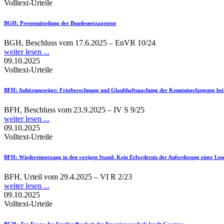
Volltext-Urteile
BGH
: Pressemitteilung der Bundesnetzagentur
BGH, Beschluss vom 17.6.2025 – EnVR 10/24
weiter lesen ...
09.10.2025
Volltext-Urteile
BFH
: Anhörungsrüge: Fristberechnung und Glaubhaftmachung der Kenntniserlangung be
BFH, Beschluss vom 23.9.2025 – IV S 9/25
weiter lesen ...
09.10.2025
Volltext-Urteile
BFH
: Wiedereinsetzung in den vorigen Stand: Kein Erfordernis der Anforderung einer Les
BFH, Urteil vom 29.4.2025 – VI R 2/23
weiter lesen ...
09.10.2025
Volltext-Urteile
BGH
: Zur Frage der Unpfändbarkeit der Energiepauschale kraft Gesetzes