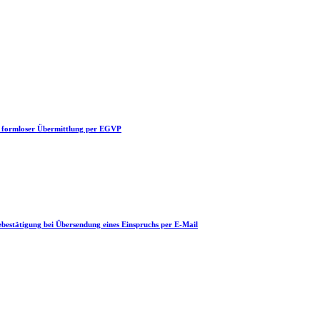
i formloser Übermittlung per EGVP
ebestätigung bei Übersendung eines Einspruchs per E-Mail