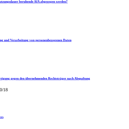
tnutzungsdauer beruhende AfA abgezogen werden?
ebung und Verarbeitung von personenbezogenen Daten
fertigung gegen den übernehmenden Rechtsträger nach Abspaltung
0/18
ers