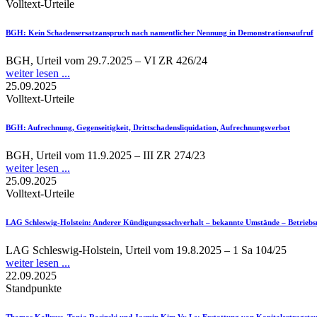
Volltext-Urteile
BGH
: Kein Schadensersatzanspruch nach namentlicher Nennung in Demonstrationsaufruf
BGH, Urteil vom 29.7.2025 – VI ZR 426/24
weiter lesen ...
25.09.2025
Volltext-Urteile
BGH
: Aufrechnung, Gegenseitigkeit, Drittschadensliquidation, Aufrechnungsverbot
BGH, Urteil vom 11.9.2025 – III ZR 274/23
weiter lesen ...
25.09.2025
Volltext-Urteile
LAG Schleswig-Holstein
: Anderer Kündigungssachverhalt – bekannte Umstände – Betrieb
LAG Schleswig-Holstein, Urteil vom 19.8.2025 – 1 Sa 104/25
weiter lesen ...
22.09.2025
Standpunkte
Thomas Kollruss, Tanja Rosinski und Jasmin Kim Vy Le
: Erstattung von Kapitalertragste