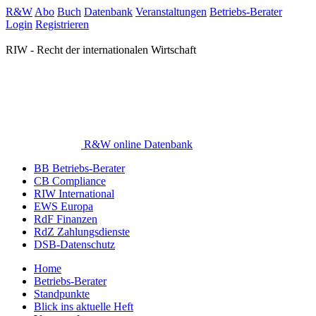
R&W
Abo
Buch
Datenbank
Veranstaltungen
Betriebs-Berater
Login
Registrieren
RIW - Recht der internationalen Wirtschaft
R&W online Datenbank
BB Betriebs-Berater
CB Compliance
RIW International
EWS Europa
RdF Finanzen
RdZ Zahlungsdienste
DSB-Datenschutz
Home
Betriebs-Berater
Standpunkte
Blick ins aktuelle Heft