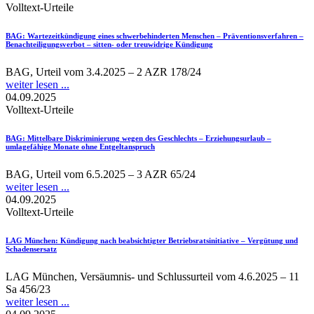
Volltext-Urteile
BAG
: Wartezeitkündigung eines schwerbehinderten Menschen – Präventionsverfahren –
Benachteiligungsverbot – sitten- oder treuwidrige Kündigung
BAG, Urteil vom 3.4.2025 – 2 AZR 178/24
weiter lesen ...
04.09.2025
Volltext-Urteile
BAG
: Mittelbare Diskriminierung wegen des Geschlechts – Erziehungsurlaub –
umlagefähige Monate ohne Entgeltanspruch
BAG, Urteil vom 6.5.2025 – 3 AZR 65/24
weiter lesen ...
04.09.2025
Volltext-Urteile
LAG München
: Kündigung nach beabsichtigter Betriebsratsinitiative – Vergütung und
Schadensersatz
LAG München, Versäumnis- und Schlussurteil vom 4.6.2025 – 11
Sa 456/23
weiter lesen ...