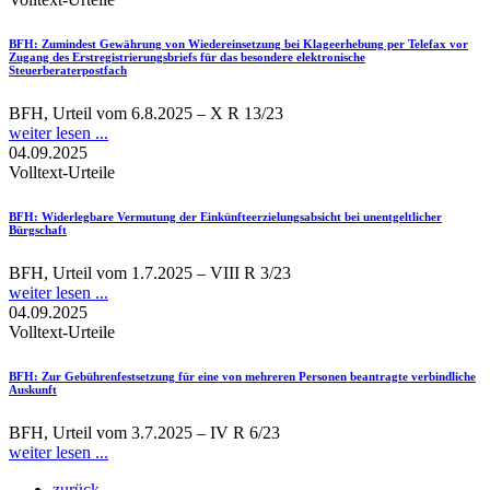
BFH
: Zumindest Gewährung von Wiedereinsetzung bei Klageerhebung per Telefax vor
Zugang des Erstregistrierungsbriefs für das besondere elektronische
Steuerberaterpostfach
BFH, Urteil vom 6.8.2025 – X R 13/23
weiter lesen ...
04.09.2025
Volltext-Urteile
BFH
: Widerlegbare Vermutung der Einkünfteerzielungsabsicht bei unentgeltlicher
Bürgschaft
BFH, Urteil vom 1.7.2025 – VIII R 3/23
weiter lesen ...
04.09.2025
Volltext-Urteile
BFH
: Zur Gebührenfestsetzung für eine von mehreren Personen beantragte verbindliche
Auskunft
BFH, Urteil vom 3.7.2025 – IV R 6/23
weiter lesen ...
zurück