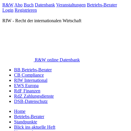
R&W
Abo
Buch
Datenbank
Veranstaltungen
Betriebs-Berater
Login
Registrieren
RIW - Recht der internationalen Wirtschaft
R&W online Datenbank
BB Betriebs-Berater
CB Compliance
RIW International
EWS Europa
RdF Finanzen
RdZ Zahlungsdienste
DSB-Datenschutz
Home
Betriebs-Berater
Standpunkte
Blick ins aktuelle Heft