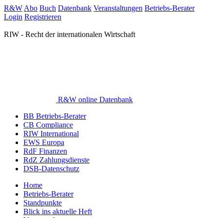
R&W
Abo
Buch
Datenbank
Veranstaltungen
Betriebs-Berater
Login
Registrieren
RIW - Recht der internationalen Wirtschaft
R&W online Datenbank
BB Betriebs-Berater
CB Compliance
RIW International
EWS Europa
RdF Finanzen
RdZ Zahlungsdienste
DSB-Datenschutz
Home
Betriebs-Berater
Standpunkte
Blick ins aktuelle Heft