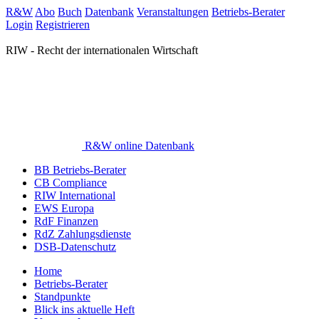
R&W
Abo
Buch
Datenbank
Veranstaltungen
Betriebs-Berater
Login
Registrieren
RIW - Recht der internationalen Wirtschaft
R&W online Datenbank
BB Betriebs-Berater
CB Compliance
RIW International
EWS Europa
RdF Finanzen
RdZ Zahlungsdienste
DSB-Datenschutz
Home
Betriebs-Berater
Standpunkte
Blick ins aktuelle Heft