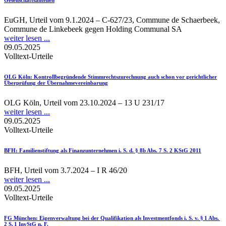
Gesellschaftsanteilen
EuGH, Urteil vom 9.1.2024 – C-627/23, Commune de Schaerbeek,
Commune de Linkebeek gegen Holding Communal SA
weiter lesen ...
09.05.2025
Volltext-Urteile
OLG Köln
: Kontrollbegründende Stimmrechtszurechnung auch schon vor gerichtlicher
Überprüfung der Übernahmevereinbarung
OLG Köln, Urteil vom 23.10.2024 – 13 U 231/17
weiter lesen ...
09.05.2025
Volltext-Urteile
BFH
: Familienstiftung als Finanzunternehmen i. S. d. § 8b Abs. 7 S. 2 KStG 2011
BFH, Urteil vom 3.7.2024 – I R 46/20
weiter lesen ...
09.05.2025
Volltext-Urteile
FG München
: Eigenverwaltung bei der Qualifikation als Investmentfonds i. S. v. § 1 Abs.
2 S. 1 InvStG n. F.