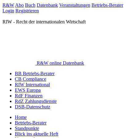
R&W
Abo
Buch
Datenbank
Veranstaltungen
Betriebs-Berater
Login
Registrieren
RIW - Recht der internationalen Wirtschaft
R&W online Datenbank
BB Betriebs-Berater
CB Compliance
RIW International
EWS Europa
RdF Finanzen
RdZ Zahlungsdienste
DSB-Datenschutz
Home
Betriebs-Berater
Standpunkte
Blick ins aktuelle Heft