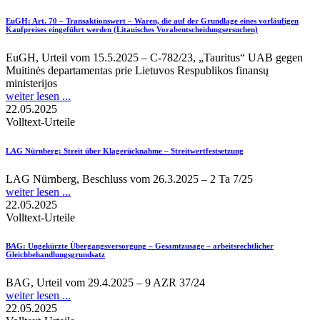
EuGH
: Art. 70 – Transaktionswert – Waren, die auf der Grundlage eines vorläufigen
Kaufpreises eingeführt werden (Litauisches Vorabentscheidungsersuchen)
EuGH, Urteil vom 15.5.2025 – C-782/23, „Tauritus“ UAB gegen
Muitinės departamentas prie Lietuvos Respublikos finansų
ministerijos
weiter lesen ...
22.05.2025
Volltext-Urteile
LAG Nürnberg
: Streit über Klagerücknahme – Streitwertfestsetzung
LAG Nürnberg, Beschluss vom 26.3.2025 – 2 Ta 7/25
weiter lesen ...
22.05.2025
Volltext-Urteile
BAG
: Ungekürzte Übergangsversorgung – Gesamtzusage – arbeitsrechtlicher
Gleichbehandlungsgrundsatz
BAG, Urteil vom 29.4.2025 – 9 AZR 37/24
weiter lesen ...
22.05.2025