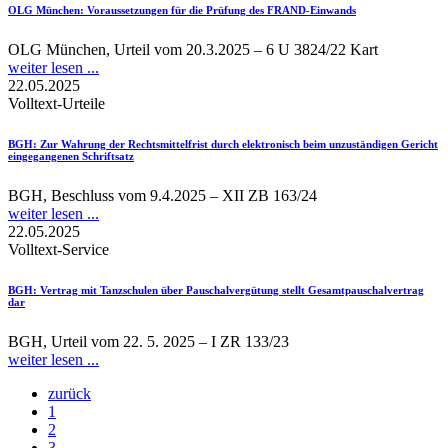
OLG München
: Voraussetzungen für die Prüfung des FRAND-Einwands
OLG München, Urteil vom 20.3.2025 – 6 U 3824/22 Kart
weiter lesen ...
22.05.2025
Volltext-Urteile
BGH
: Zur Wahrung der Rechtsmittelfrist durch elektronisch beim unzuständigen Gericht
eingegangenen Schriftsatz
BGH, Beschluss vom 9.4.2025 – XII ZB 163/24
weiter lesen ...
22.05.2025
Volltext-Service
BGH
: Vertrag mit Tanzschulen über Pauschalvergütung stellt Gesamtpauschalvertrag
dar
BGH, Urteil vom 22. 5. 2025 – I ZR 133/23
weiter lesen ...
zurück
1
2
3