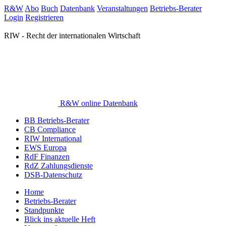
R&W
Abo
Buch
Datenbank
Veranstaltungen
Betriebs-Berater
Login
Registrieren
RIW - Recht der internationalen Wirtschaft
R&W online Datenbank
BB Betriebs-Berater
CB Compliance
RIW International
EWS Europa
RdF Finanzen
RdZ Zahlungsdienste
DSB-Datenschutz
Home
Betriebs-Berater
Standpunkte
Blick ins aktuelle Heft