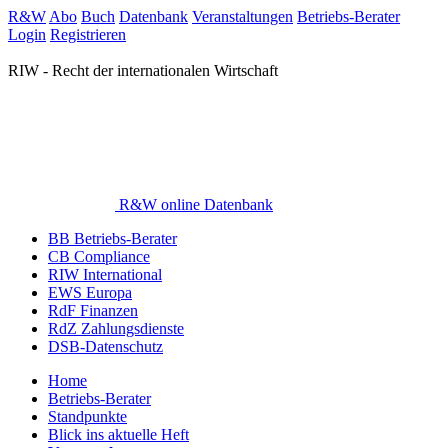
R&W
Abo
Buch
Datenbank
Veranstaltungen
Betriebs-Berater
Login
Registrieren
RIW - Recht der internationalen Wirtschaft
R&W online Datenbank
BB Betriebs-Berater
CB Compliance
RIW International
EWS Europa
RdF Finanzen
RdZ Zahlungsdienste
DSB-Datenschutz
Home
Betriebs-Berater
Standpunkte
Blick ins aktuelle Heft