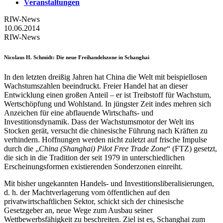
Veranstaltungen
RIW-News
10.06.2014
RIW-News
Nicolaus H. Schmidt
: Die neue Freihandelszone in Schanghai
In den letzten dreißig Jahren hat China die Welt mit beispiellosen
Wachstumszahlen beeindruckt. Freier Handel hat an dieser
Entwicklung einen großen Anteil – er ist Treibstoff für Wachstum,
Wertschöpfung und Wohlstand. In jüngster Zeit indes mehren sich
Anzeichen für eine abflauende Wirtschafts- und
Investitionsdynamik. Dass der Wachstumsmotor der Welt ins
Stocken gerät, versucht die chinesische Führung nach Kräften zu
verhindern. Hoffnungen werden nicht zuletzt auf frische Impulse
durch die „
China (Shanghai) Pilot Free Trade Zone
“ (FTZ) gesetzt,
die sich in die Tradition der seit 1979 in unterschiedlichen
Erscheinungsformen existierenden Sonderzonen einreiht.
Mit bisher ungekannten Handels- und Investitionsliberalisierungen,
d. h. der Machtverlagerung vom öffentlichen auf den
privatwirtschaftlichen Sektor, schickt sich der chinesische
Gesetzgeber an, neue Wege zum Ausbau seiner
Wettbewerbsfähigkeit zu beschreiten. Ziel ist es, Schanghai zum