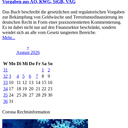
Vorgaben aus AO, KWG, StGB, VAG
Das Buch beschreibt die gesetzlichen und regulatorischen Vorgaben
zur Bekämpfung von Geldwäsche und Terrorismusfinanzierung im
deutschen Recht in Form einer praxisorientierten Kommentierung.
Es ist dabei nicht nur auf den Finanzsektor beschränkt, sondern
wendet sich an alle vom Gesetz tangierten Bereiche.
Mehr...
«
August 2026
W
Mo
Di
Mi
Do
Fr
Sa
So
31
1
2
32
3
4
5
6
7
8
9
33
10
11
12
13
14
15
16
34
17
18
19
20
21
22
23
35
24
25
26
27
28
29
30
36
31
Corona Rechtsinformation