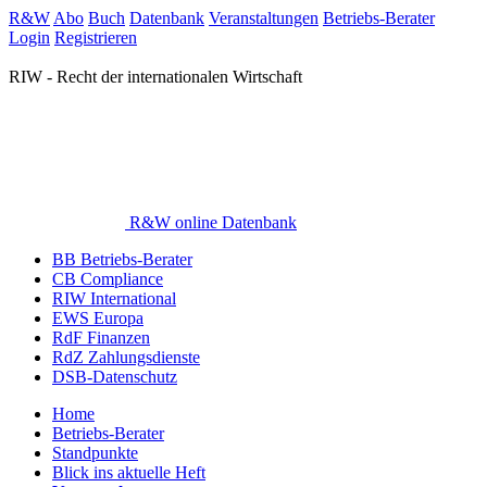
R&W
Abo
Buch
Datenbank
Veranstaltungen
Betriebs-Berater
Login
Registrieren
RIW - Recht der internationalen Wirtschaft
R&W online Datenbank
BB Betriebs-Berater
CB Compliance
RIW International
EWS Europa
RdF Finanzen
RdZ Zahlungsdienste
DSB-Datenschutz
Home
Betriebs-Berater
Standpunkte
Blick ins aktuelle Heft