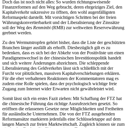
Doch das ist noch nicht alles: So wurden richtungsweisende
Finanzreformen auf den Weg gebracht, deren ehrgeiziges Ziel, den
Kapitalverkehr sukzessive zu öffnen, den wohl augenfälligsten
Reformaspekt darstellt. Mit vorsichtigen Schritten bei der freien
Währungskonvertierbarkeit und der Liberalisierung der Zinssätze
soll der Weg des
Renminbi
(RMB) zur weltweiten Reservewährung
geebnet werden.
Zu den Wermutstropfen gehört bisher, dass die Liste der geschützten
Branchen länger ausfällt als erhofft. Diesbezüglich gilt es zu
bedenken, dass es sich bei der Abkehr von der Positivliste um einen
Paradigmenwechsel in der chinesischen Investitionspolitik handelt
und sich weitere Änderungen abzeichnen. Die schleppende
Liberalisierung des Geldverkehrs lässt sich schließlich mit der
Furcht vor plötzlichen, massiven Kapitalverschiebungen erklären.
Für die eher verhaltenen Reaktionen der Kommentatoren mag es
zudem eine Rolle spielen, dass der psychologisch wichtige freie
Zugang zum Internet wider Erwarten nicht gewährleistet wird.
Somit lässt sich ein erstes Fazit ziehen: Mit Schaffung der FTZ hat
die chinesische Führung das richtige Ausrufezeichen gesetzt. So
eröffnen die erlassenen Gesetze neue Möglichkeiten und Freiheiten
für ausländische Unternehmen. Die von der FTZ ausgehenden
Reformansätze markieren jedenfalls eine Schlüsseletappe auf dem
langen Marsch zur freien Marktwirtschaft. Zugleich können sie zum