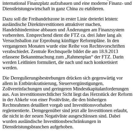
international Finanzplatz aufzubauen und eine moderne Finanz- und
Dienstleistungswirtschaft in ganz China zu etablieren.
Dazu soll die Freihandelszone in erster Linie dreierlei leisten:
ausländische Direktinvestitionen attraktiver machen,
Handelshindernisse abbauen und Änderungen am Finanzsystem
vorbereiten. Entsprechend dient die FTZ ca. drei Jahre lang als
Versuchsballon zur Erprobung künftiger Reformpläne. In den
vergangenen Monaten wurde eine Reihe von Rechtsvorschriften
verabschiedet. Zentrale Rechtsquelle bildet die am 18.9.2013
erlassene Bekanntmachung zum „Rahmenplan“ der FTZ. Darin
werden Leitlinien formuliert, die nach und nach konkretisiert
werden.
Die Deregulierungsbestrebungen drücken sich gegenwärtig vor
allem in Entbürokratisierung, Steuervergünstigungen,
Zollvereinfachungen und geringeren Mindestkapitalanforderungen
aus. Aus investitionsrechtlicher Sicht liegt das Herzstück der Reform
in der Abkehr von einer Positivliste, die den bisherigen
Rechtsrahmen detailliert vorgab und Investitionsvorhaben
reglementierte. Demgegenüber sind jetzt alle Investitionen erlaubt,
die nicht in der neuen Negativliste ausgeschlossen sind. Dabei
wurden ausländische Investitionsbeschränkungen in
Dienstleistungsbranchen aufgehoben.