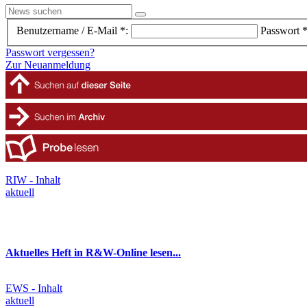
Benutzername / E-Mail *:
Passwort *
Passwort vergessen?
Zur Neuanmeldung
RIW - Inhalt
aktuell
Aktuelles Heft in R&W-Online lesen...
EWS - Inhalt
aktuell