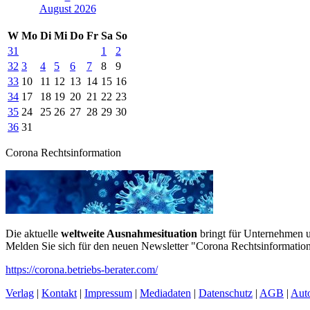
August 2026
W
Mo
Di
Mi
Do
Fr
Sa
So
31
1
2
32
3
4
5
6
7
8
9
33
10
11
12
13
14
15
16
34
17
18
19
20
21
22
23
35
24
25
26
27
28
29
30
36
31
Corona Rechtsinformation
Die aktuelle
weltweite Ausnahmesituation
bringt für Unternehmen u
Melden Sie sich für den neuen Newsletter "Corona Rechtsinformation
https://corona.betriebs-berater.com/
Verlag
|
Kontakt
|
Impressum
|
Mediadaten
|
Datenschutz
|
AGB
|
Aut