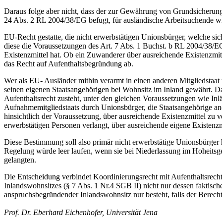
Daraus folge aber nicht, dass der zur Gewährung von Grundsicherung 
24 Abs. 2 RL 2004/38/EG befugt, für ausländische Arbeitsuchende w
EU-Recht gestatte, die nicht erwerbstätigen Unionsbürger, welche sic
diese die Voraussetzungen des Art. 7 Abs. 1 Buchst. b RL 2004/38/EG 
Existenzmittel hat. Ob ein Zuwanderer über ausreichende Existenzmitte
das Recht auf Aufenthaltsbegründung ab.
Wer als EU- Ausländer mithin verarmt in einen anderen Mitgliedstaa
seinen eigenen Staatsangehörigen bei Wohnsitz im Inland gewährt. D
Aufenthaltsrecht zusteht, unter den gleichen Voraussetzungen wie In
Aufnahmemitgliedstaats durch Unionsbürger, die Staatsangehörige and
hinsichtlich der Voraussetzung, über ausreichende Existenzmittel zu 
erwerbstätigen Personen verlangt, über ausreichende eigene Existenzm
Diese Bestimmung soll also primär nicht erwerbstätige Unionsbürger 
Regelung würde leer laufen, wenn sie bei Niederlassung im Hoheitsge
gelangten.
Die Entscheidung verbindet Koordinierungsrecht mit Aufenthaltsrecht
Inlandswohnsitzes (§ 7 Abs. 1 Nr.4 SGB II) nicht nur dessen faktische 
anspruchsbegründender Inlandswohnsitz nur besteht, falls der Berechti
Prof. Dr. Eberhard Eichenhofer, Universität Jena