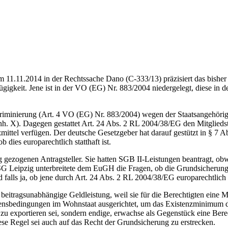
11.2014 in der Rechtssache Dano (C-333/13) präzisiert das bisher n
gigkeit. Jene ist in der VO (EG) Nr. 883/2004 niedergelegt, diese in d
kriminierung (Art. 4 VO (EG) Nr. 883/2004) wegen der Staatsangehörig
h. X). Dagegen gestattet Art. 24 Abs. 2 RL 2004/38/EG den Mitgliedst
zmittel verfügen. Der deutsche Gesetzgeber hat darauf gestützt in § 7
 dies europarechtlich statthaft ist.
gezogenen Antragsteller. Sie hatten SGB II-Leistungen beantragt, obwo
G Leipzig unterbreitete dem EuGH die Fragen, ob die Grundsicherung 
 falls ja, ob jene durch Art. 24 Abs. 2 RL 2004/38/EG europarechtlich g
eitragsunabhängige Geldleistung, weil sie für die Berechtigten eine M
Lebensbedingungen im Wohnstaat ausgerichtet, um das Existenzminimum d
t zu exportieren sei, sondern endige, erwachse als Gegenstück eine Be
Diese Regel sei auch auf das Recht der Grundsicherung zu erstrecken.