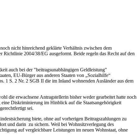
och nicht hinreichend geklärte Verhältnis zwischen dem
er Richtlinie 2004/38/EG ausgeformt. Beide regeln das Recht auf den
keit auch bei der "beitragsunabhängigen Geldleistung"
aaten, EU-Bürger aus anderen Staaten von „Sozialhilfe“
 Abs. 1 S. 2 Nr. 2 SGB II die im Inland wohnenden Ausländer aus dem
hl die erwachsene Antragstellerin bisher weder gearbeitet hatte noch
eine Diskriminierung im Hinblick auf die Staatsangehörigkeit
erechtfertigt sei.
indestsicherung biete, ohne auf vorherigen Beitragszahlungen zu
ort und darin zu sichern. Weil bei Wohnsitzverlegung des
rechtigung auf vergleichbare Leistungen im neuen Wohnstaat, ohne