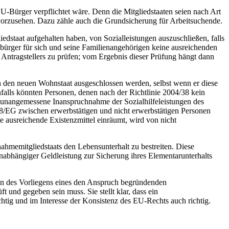
-Bürger verpflichtet wäre. Denn die Mitgliedstaaten seien nach Art
orzusehen. Dazu zähle auch die Grundsicherung für Arbeitsuchende.
edstaat aufgehalten haben, von Sozialleistungen auszuschließen, falls
nsbürger für sich und seine Familienangehörigen keine ausreichenden
s Antragstellers zu prüfen; vom Ergebnis dieser Prüfung hängt dann
h den neuen Wohnstaat ausgeschlossen werden, selbst wenn er diese
alls könnten Personen, denen nach der Richtlinie 2004/38 kein
ne unangemessene Inanspruchnahme der Sozialhilfeleistungen des
38/EG zwischen erwerbstätigen und nicht erwerbstätigen Personen
ne ausreichende Existenzmittel einräumt, wird von nicht
ahmemitgliedstaats den Lebensunterhalt zu bestreiten. Diese
unabhängiger Geldleistung zur Sicherung ihres Elementarunterhalts
men des Vorliegens eines den Anspruch begründenden
t und gegeben sein muss. Sie stellt klar, dass ein
chtig und im Interesse der Konsistenz des EU-Rechts auch richtig.