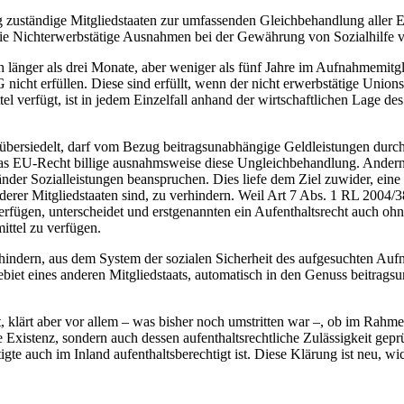
zuständige Mitgliedstaaten zur umfassenden Gleichbehandlung aller EU
ie Nichterwerbstätige Ausnahmen bei der Gewährung von Sozialhilfe v
h länger als drei Monate, aber weniger als fünf Jahre im Aufnahmemitgli
nicht erfüllen. Diese sind erfüllt, wenn der nicht erwerbstätige Unio
l verfügt, ist in jedem Einzelfall anhand der wirtschaftlichen Lage de
t übersiedelt, darf vom Bezug beitragsunabhängige Geldleistungen durc
as EU-Recht billige ausnahmsweise diese Ungleichbehandlung. Andernf
länder Sozialleistungen beanspruchen. Dies liefe dem Ziel zuwider, ei
erer Mitgliedstaaten sind, zu verhindern. Weil Art 7 Abs. 1 RL 2004/
verfügen, unterscheidet und erstgenannten ein Aufenthaltsrecht auch oh
ittel zu verfügen.
hindern, aus dem System der sozialen Sicherheit des aufgesuchten Aufn
biet eines anderen Mitgliedstaats, automatisch in den Genuss beitrags
, klärt aber vor allem – was bisher noch umstritten war –, ob im Rah
Existenz, sondern auch dessen aufenthaltsrechtliche Zulässigkeit geprüf
gte auch im Inland aufenthaltsberechtigt ist. Diese Klärung ist neu, wi