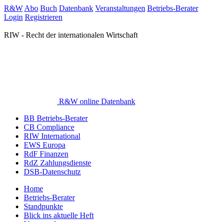
R&W
Abo
Buch
Datenbank
Veranstaltungen
Betriebs-Berater
Login
Registrieren
RIW - Recht der internationalen Wirtschaft
R&W online Datenbank
BB Betriebs-Berater
CB Compliance
RIW International
EWS Europa
RdF Finanzen
RdZ Zahlungsdienste
DSB-Datenschutz
Home
Betriebs-Berater
Standpunkte
Blick ins aktuelle Heft