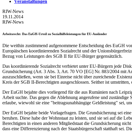
Veranstaltungen
RIW-News
19.11.2014
RIW-News
Arbeitsrecht
: Das EuGH-Urteil zu Sozialhilfeleistungen für EU-Ausländer
Die weithin zustimmend aufgenommene Entscheidung des EuGH vom 11.
Europäischen koordinierenden Sozialrecht und der Unionsbürgerfreizü
Bezug von Leistungen des SGB II für EU-Bürger gegensätzlich.
Das koordinierende Sozialrecht verbietet unter EU-Bürgern jede Dis
Grundsicherung (Art. 3 Abs. 3, Art. 70 VO [EG] Nr. 883/2004 mit An
auszuschließen, wenn sie bei Einreise nicht über zureichende Existen
Kreis der SGB II-Berechtigten ausgeschlossen. Seither ist umstritten, ob
Der EuGH bejahte dies vorliegend für die aus Rumänien nach Leipzig 
Arbeit suchte. Das gegen die Ablehnung angerufene und zuständige S
erlaube, wiewohl sie eine "beitragsunabhängige Geldleistung" sei, und
Der EuGH bejahte beide Vorlagefragen. Die Grundsicherung sei eine b
beruhen. Diese habe der Wohnstaat zu leisten, und sie sei auf die 
Berechtigten in einen anderen Mitgliedstaat die Grundsicherung nich
dass eine Differenzierung nach der Staatsbürgerschaft statthaft sei. 