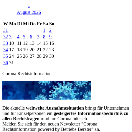
«
August 2026
W
Mo
Di
Mi
Do
Fr
Sa
So
31
1
2
32
3
4
5
6
7
8
9
33
10
11
12
13
14
15
16
34
17
18
19
20
21
22
23
35
24
25
26
27
28
29
30
36
31
Corona Rechtsinformation
Die aktuelle
weltweite Ausnahmesituation
bringt für Unternehmen
und für Einzelpersonen ein
gesteigertes Informationsbedürfnis zu
allen Rechtsfragen
rund um Corona mit sich.
Melden Sie sich für den neuen Newsletter "Corona
Rechtsinformation powered by Betriebs-Berater" an.