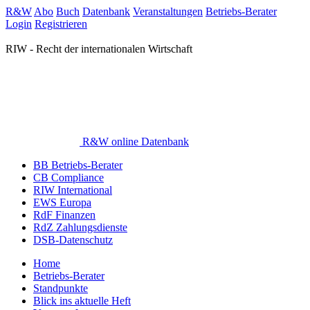
R&W
Abo
Buch
Datenbank
Veranstaltungen
Betriebs-Berater
Login
Registrieren
RIW - Recht der internationalen Wirtschaft
R&W online Datenbank
BB Betriebs-Berater
CB Compliance
RIW International
EWS Europa
RdF Finanzen
RdZ Zahlungsdienste
DSB-Datenschutz
Home
Betriebs-Berater
Standpunkte
Blick ins aktuelle Heft