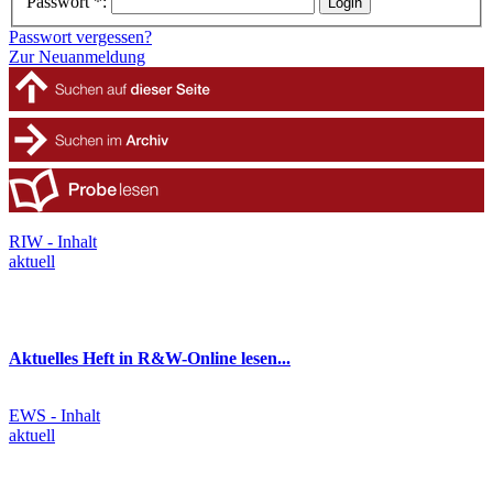
Passwort *:
Passwort vergessen?
Zur Neuanmeldung
RIW - Inhalt
aktuell
Aktuelles Heft in R&W-Online lesen...
EWS - Inhalt
aktuell