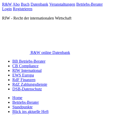
R&W
Abo
Buch
Datenbank
Veranstaltungen
Betriebs-Berater
Login
Registrieren
RIW - Recht der internationalen Wirtschaft
R&W online Datenbank
BB Betriebs-Berater
CB Compliance
RIW International
EWS Europa
RdF Finanzen
RdZ Zahlungsdienste
DSB-Datenschutz
Home
Betriebs-Berater
Standpunkte
Blick ins aktuelle Heft