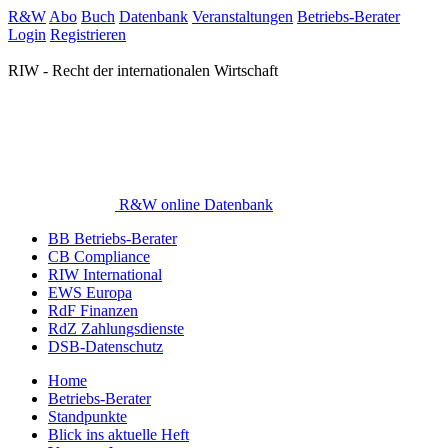
R&W
Abo
Buch
Datenbank
Veranstaltungen
Betriebs-Berater
Login
Registrieren
RIW - Recht der internationalen Wirtschaft
R&W online Datenbank
BB Betriebs-Berater
CB Compliance
RIW International
EWS Europa
RdF Finanzen
RdZ Zahlungsdienste
DSB-Datenschutz
Home
Betriebs-Berater
Standpunkte
Blick ins aktuelle Heft