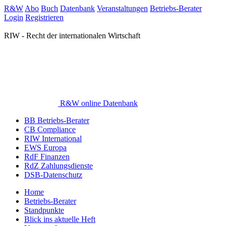
R&W
Abo
Buch
Datenbank
Veranstaltungen
Betriebs-Berater
Login
Registrieren
RIW - Recht der internationalen Wirtschaft
R&W online Datenbank
BB Betriebs-Berater
CB Compliance
RIW International
EWS Europa
RdF Finanzen
RdZ Zahlungsdienste
DSB-Datenschutz
Home
Betriebs-Berater
Standpunkte
Blick ins aktuelle Heft