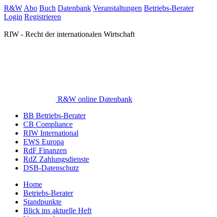
R&W
Abo
Buch
Datenbank
Veranstaltungen
Betriebs-Berater
Login
Registrieren
RIW - Recht der internationalen Wirtschaft
R&W online Datenbank
BB Betriebs-Berater
CB Compliance
RIW International
EWS Europa
RdF Finanzen
RdZ Zahlungsdienste
DSB-Datenschutz
Home
Betriebs-Berater
Standpunkte
Blick ins aktuelle Heft