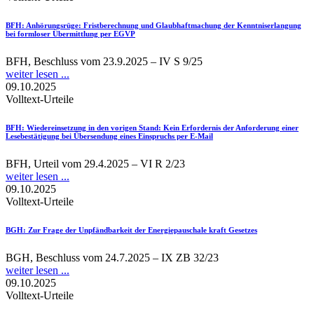
BFH
: Anhörungsrüge: Fristberechnung und Glaubhaftmachung der Kenntniserlangung
bei formloser Übermittlung per EGVP
BFH, Beschluss vom 23.9.2025 – IV S 9/25
weiter lesen ...
09.10.2025
Volltext-Urteile
BFH
: Wiedereinsetzung in den vorigen Stand: Kein Erfordernis der Anforderung einer
Lesebestätigung bei Übersendung eines Einspruchs per E-Mail
BFH, Urteil vom 29.4.2025 – VI R 2/23
weiter lesen ...
09.10.2025
Volltext-Urteile
BGH
: Zur Frage der Unpfändbarkeit der Energiepauschale kraft Gesetzes
BGH, Beschluss vom 24.7.2025 – IX ZB 32/23
weiter lesen ...
09.10.2025
Volltext-Urteile