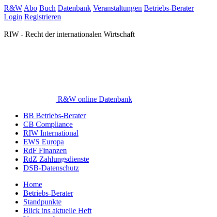
R&W
Abo
Buch
Datenbank
Veranstaltungen
Betriebs-Berater
Login
Registrieren
RIW - Recht der internationalen Wirtschaft
R&W online Datenbank
BB Betriebs-Berater
CB Compliance
RIW International
EWS Europa
RdF Finanzen
RdZ Zahlungsdienste
DSB-Datenschutz
Home
Betriebs-Berater
Standpunkte
Blick ins aktuelle Heft