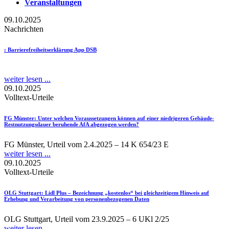
Veranstaltungen
09.10.2025
Nachrichten
: Barrierefreiheitserklärung App DSB
weiter lesen ...
09.10.2025
Volltext-Urteile
FG Münster
: Unter welchen Voraussetzungen können auf einer niedrigeren Gebäude-
Restnutzungsdauer beruhende AfA abgezogen werden?
FG Münster, Urteil vom 2.4.2025 – 14 K 654/23 E
weiter lesen ...
09.10.2025
Volltext-Urteile
OLG Stuttgart
: Lidl Plus – Bezeichnung „kostenlos“ bei gleichzeitigem Hinweis auf
Erhebung und Verarbeitung von personenbezogenen Daten
OLG Stuttgart, Urteil vom 23.9.2025 – 6 UKl 2/25
weiter lesen ...