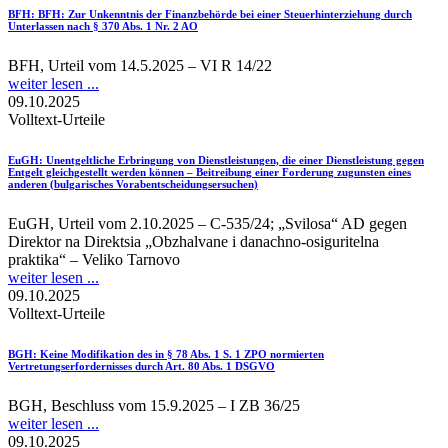
BFH
: BFH: Zur Unkenntnis der Finanzbehörde bei einer Steuerhinterziehung durch
Unterlassen nach § 370 Abs. 1 Nr. 2 AO
BFH, Urteil vom 14.5.2025 – VI R 14/22
weiter lesen ...
09.10.2025
Volltext-Urteile
EuGH
: Unentgeltliche Erbringung von Dienstleistungen, die einer Dienstleistung gegen
Entgelt gleichgestellt werden können – Beitreibung einer Forderung zugunsten eines
anderen (bulgarisches Vorabentscheidungsersuchen)
EuGH, Urteil vom 2.10.2025 – C-535/24; „Svilosa“ AD gegen
Direktor na Direktsia „Obzhalvane i danachno-osiguritelna
praktika“ – Veliko Tarnovo
weiter lesen ...
09.10.2025
Volltext-Urteile
BGH
: Keine Modifikation des in § 78 Abs. 1 S. 1 ZPO normierten
Vertretungserfordernisses durch Art. 80 Abs. 1 DSGVO
BGH, Beschluss vom 15.9.2025 – I ZB 36/25
weiter lesen ...
09.10.2025