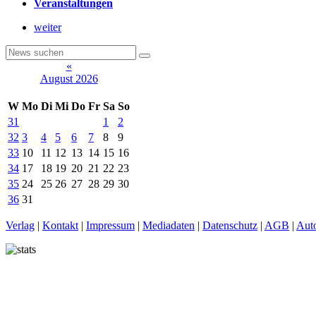
Veranstaltungen
weiter
«
August 2026
W
Mo
Di
Mi
Do
Fr
Sa
So
31
1
2
32
3
4
5
6
7
8
9
33
10
11
12
13
14
15
16
34
17
18
19
20
21
22
23
35
24
25
26
27
28
29
30
36
31
Verlag
|
Kontakt
|
Impressum
|
Mediadaten
|
Datenschutz
|
AGB
|
Aut