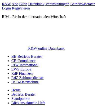
R&W
Abo
Buch
Datenbank
Veranstaltungen
Betriebs-Berater
Login
Registrieren
RIW - Recht der internationalen Wirtschaft
R&W online Datenbank
BB Betriebs-Berater
CB Compliance
RIW International
EWS Europa
RdF Finanzen
RdZ Zahlungsdienste
DSB-Datenschutz
Home
Betriebs-Berater
Standpunkte
Blick ins aktuelle Heft