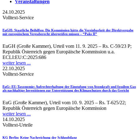
Veranstaltungen
24.10.2025
Volltext-Service
EuGH
: Staatliche Beihilfen: Die Kommission hätte die Vereinbarkeit der Direktvergabe
mit europäischem Vergaberecht überprüfen müssen – “Paks II”
EuGH (Große Kammer), Urteil vom 11. 9. 2025 – Rs. C-59/23 P;
Republik Österreich gegen Europäische Kommission u.a.
ECLI:EU:C:2025:686
weiter lesen ...
22.10.2025
Volltext-Service
EuG
: EU-Taxonomie: Aufrechterhaltung der Einstufung von Atomkraft und fossilem Gas
als nachhaltige Investitionen zur Unterstützung des Klimaschutzes durch das Gericht
EuG (Große Kammer), Urteil vom 10. 9. 2025 – Rs. T-625/22;
Republik Österreich gegen Europäische Kommission
weiter lesen ...
14.10.2025
Volltext-Urteile
KG Berlin
: Keine Nachreichung der Schlussbilanz