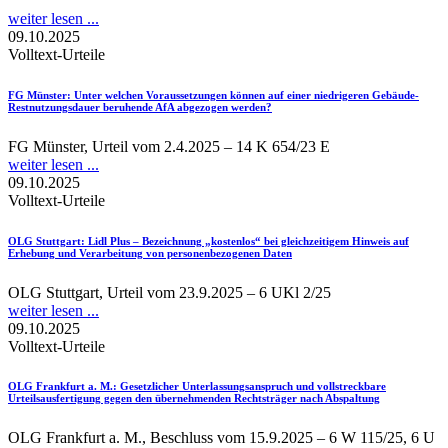
weiter lesen ...
09.10.2025
Volltext-Urteile
FG Münster
: Unter welchen Voraussetzungen können auf einer niedrigeren Gebäude-
Restnutzungsdauer beruhende AfA abgezogen werden?
FG Münster, Urteil vom 2.4.2025 – 14 K 654/23 E
weiter lesen ...
09.10.2025
Volltext-Urteile
OLG Stuttgart
: Lidl Plus – Bezeichnung „kostenlos“ bei gleichzeitigem Hinweis auf
Erhebung und Verarbeitung von personenbezogenen Daten
OLG Stuttgart, Urteil vom 23.9.2025 – 6 UKl 2/25
weiter lesen ...
09.10.2025
Volltext-Urteile
OLG Frankfurt a. M.
: Gesetzlicher Unterlassungsanspruch und vollstreckbare
Urteilsausfertigung gegen den übernehmenden Rechtsträger nach Abspaltung
OLG Frankfurt a. M., Beschluss vom 15.9.2025 – 6 W 115/25, 6 U