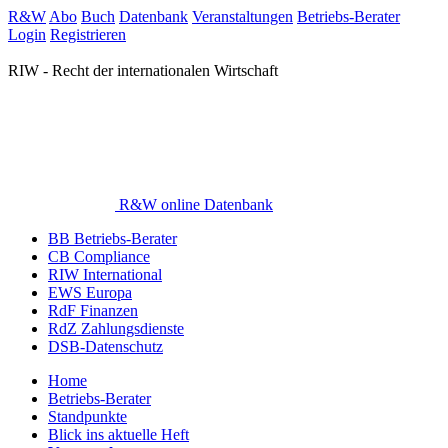
R&W
Abo
Buch
Datenbank
Veranstaltungen
Betriebs-Berater
Login
Registrieren
RIW - Recht der internationalen Wirtschaft
R&W online Datenbank
BB Betriebs-Berater
CB Compliance
RIW International
EWS Europa
RdF Finanzen
RdZ Zahlungsdienste
DSB-Datenschutz
Home
Betriebs-Berater
Standpunkte
Blick ins aktuelle Heft