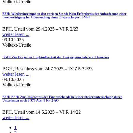
Volltext-Urteile
BFH
: Wiedereinsetzung in den vorigen Stand: Kein Erfordernis der Anforderung einer
Lesebestätigung bei Übersendung eines Einspruchs per E-Mail
BFH, Urteil vom 29.4.2025 – VI R 2/23
weiter lesen ...
09.10.2025
Volltext-Urteile
BGH
: Zur Frage der Unpfändbarkeit der Energiepauschale kraft Gesetzes
BGH, Beschluss vom 24.7.2025 – IX ZB 32/23
weiter lesen ...
09.10.2025
Volltext-Urteile
BFH
: BFH: Zur Unkenntnis der Finanzbehörde bei einer Steuerhinterziehung durch
Unterlassen nach § 370 Abs. 1 Nr. 2 AO
BFH, Urteil vom 14.5.2025 – VI R 14/22
weiter lesen ...
1
2