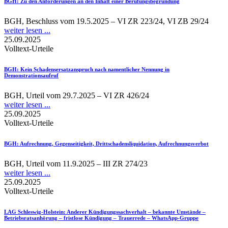
BGH
: Zu den Anforderungen an den Inhalt einer Berufungsbegründung
BGH, Beschluss vom 19.5.2025 – VI ZR 223/24, VI ZB 29/24
weiter lesen ...
25.09.2025
Volltext-Urteile
BGH
: Kein Schadensersatzanspruch nach namentlicher Nennung in
Demonstrationsaufruf
BGH, Urteil vom 29.7.2025 – VI ZR 426/24
weiter lesen ...
25.09.2025
Volltext-Urteile
BGH
: Aufrechnung, Gegenseitigkeit, Drittschadensliquidation, Aufrechnungsverbot
BGH, Urteil vom 11.9.2025 – III ZR 274/23
weiter lesen ...
25.09.2025
Volltext-Urteile
LAG Schleswig-Holstein
: Anderer Kündigungssachverhalt – bekannte Umstände –
Betriebsratsanhörung – fristlose Kündigung – Trauerrede – WhatsApp-Gruppe