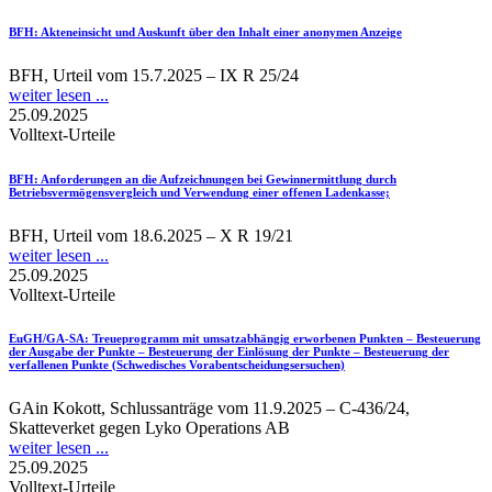
BFH
: Akteneinsicht und Auskunft über den Inhalt einer anonymen Anzeige
BFH, Urteil vom 15.7.2025 – IX R 25/24
weiter lesen ...
25.09.2025
Volltext-Urteile
BFH
: Anforderungen an die Aufzeichnungen bei Gewinnermittlung durch
Betriebsvermögensvergleich und Verwendung einer offenen Ladenkasse;
BFH, Urteil vom 18.6.2025 – X R 19/21
weiter lesen ...
25.09.2025
Volltext-Urteile
EuGH/GA-SA
: Treueprogramm mit umsatzabhängig erworbenen Punkten – Besteuerung
der Ausgabe der Punkte – Besteuerung der Einlösung der Punkte – Besteuerung der
verfallenen Punkte (Schwedisches Vorabentscheidungsersuchen)
GAin Kokott, Schlussanträge vom 11.9.2025 – C-436/24,
Skatteverket gegen Lyko Operations AB
weiter lesen ...
25.09.2025
Volltext-Urteile