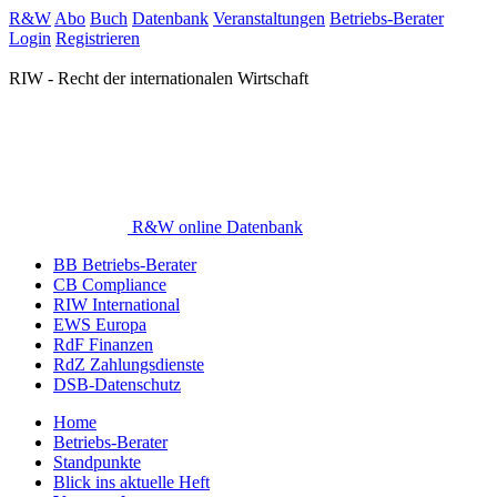
R&W
Abo
Buch
Datenbank
Veranstaltungen
Betriebs-Berater
Login
Registrieren
RIW - Recht der internationalen Wirtschaft
R&W online Datenbank
BB Betriebs-Berater
CB Compliance
RIW International
EWS Europa
RdF Finanzen
RdZ Zahlungsdienste
DSB-Datenschutz
Home
Betriebs-Berater
Standpunkte
Blick ins aktuelle Heft