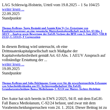
LAG Schleswig-Holstein, Urteil vom 19.8.2025 – 1 Sa 104/25
weiter lesen ...
22.09.2025
Standpunkte
Thomas Kollruss, Tanja Rosinski und Jasmin Kim Vy Le
: Erstattung von
Kapitalertragsteuer an eine japanische Mutterkapitalgesellschaft nach Art. 63 Abs. 1
AEUV – Analyse sowie Bewertung der EuGH-Vorlage des BFH vom 3. Juni 2025, VIII R
21/22; C-533/25, F Corporation
In diesem Beitrag wird untersucht, ob eine
Drittstaatenkapitalgesellschaft nach Maßgabe der
Kapitalverkehrsfreiheit gemäß Art. 63 Abs. 1 AEUV Anspruch auf
vollständige Erstattung der ...
weiter lesen ...
19.09.2025
Standpunkte
Thomas Kollruss und Julia Delchmann
: Game over für die gewerbesteuerliche Erfassung
von Schachteldividenden aus EU-Tochtergesellschaften! Die EuGH-
Grundsatzentscheidung Banca Mediolanum, C-92/24 zur Mutter-Tochter-Richtlinie
Der Autor hat sich bereits in EWS 2/2025, 94 ff. mit dem EuGH-
Fall Banca Mediolanum, C-92/24 befasst, und zwar mit dem
Vorabentscheidungsersuchen vom 24. 1. 2024. Dieser Beitrag ist zu