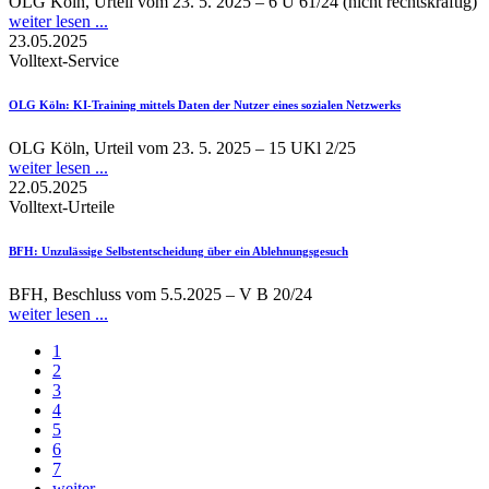
OLG Köln, Urteil vom 23. 5. 2025 – 6 U 61/24 (nicht rechtskräftig)
weiter lesen ...
23.05.2025
Volltext-Service
OLG Köln
: KI-Training mittels Daten der Nutzer eines sozialen Netzwerks
OLG Köln, Urteil vom 23. 5. 2025 – 15 UKl 2/25
weiter lesen ...
22.05.2025
Volltext-Urteile
BFH
: Unzulässige Selbstentscheidung über ein Ablehnungsgesuch
BFH, Beschluss vom 5.5.2025 – V B 20/24
weiter lesen ...
1
2
3
4
5
6
7
weiter