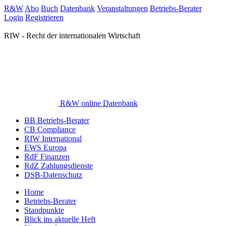
R&W
Abo
Buch
Datenbank
Veranstaltungen
Betriebs-Berater
Login
Registrieren
RIW - Recht der internationalen Wirtschaft
R&W online Datenbank
BB Betriebs-Berater
CB Compliance
RIW International
EWS Europa
RdF Finanzen
RdZ Zahlungsdienste
DSB-Datenschutz
Home
Betriebs-Berater
Standpunkte
Blick ins aktuelle Heft