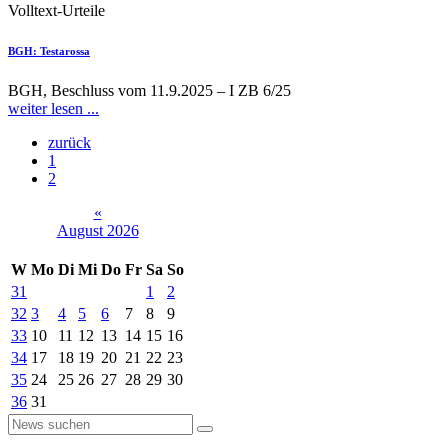
Volltext-Urteile
BGH
: Testarossa
BGH, Beschluss vom 11.9.2025 – I ZB 6/25
weiter lesen ...
zurück
1
2
«
August 2026
W
Mo
Di
Mi
Do
Fr
Sa
So
31
1
2
32
3
4
5
6
7
8
9
33
10
11
12
13
14
15
16
34
17
18
19
20
21
22
23
35
24
25
26
27
28
29
30
36
31