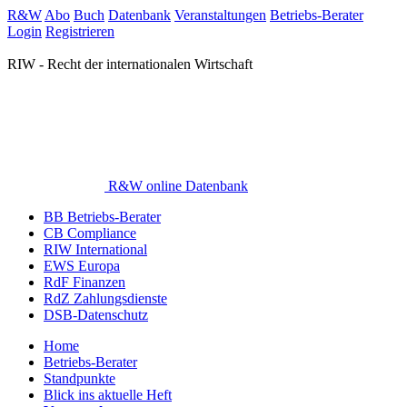
R&W
Abo
Buch
Datenbank
Veranstaltungen
Betriebs-Berater
Login
Registrieren
RIW - Recht der internationalen Wirtschaft
R&W online Datenbank
BB Betriebs-Berater
CB Compliance
RIW International
EWS Europa
RdF Finanzen
RdZ Zahlungsdienste
DSB-Datenschutz
Home
Betriebs-Berater
Standpunkte
Blick ins aktuelle Heft