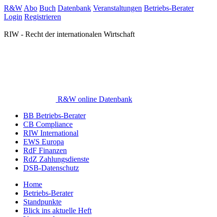
R&W
Abo
Buch
Datenbank
Veranstaltungen
Betriebs-Berater
Login
Registrieren
RIW - Recht der internationalen Wirtschaft
R&W online Datenbank
BB Betriebs-Berater
CB Compliance
RIW International
EWS Europa
RdF Finanzen
RdZ Zahlungsdienste
DSB-Datenschutz
Home
Betriebs-Berater
Standpunkte
Blick ins aktuelle Heft