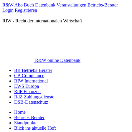
R&W
Abo
Buch
Datenbank
Veranstaltungen
Betriebs-Berater
Login
Registrieren
RIW - Recht der internationalen Wirtschaft
R&W online Datenbank
BB Betriebs-Berater
CB Compliance
RIW International
EWS Europa
RdF Finanzen
RdZ Zahlungsdienste
DSB-Datenschutz
Home
Betriebs-Berater
Standpunkte
Blick ins aktuelle Heft