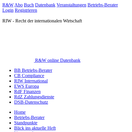
R&W
Abo
Buch
Datenbank
Veranstaltungen
Betriebs-Berater
Login
Registrieren
RIW - Recht der internationalen Wirtschaft
R&W online Datenbank
BB Betriebs-Berater
CB Compliance
RIW International
EWS Europa
RdF Finanzen
RdZ Zahlungsdienste
DSB-Datenschutz
Home
Betriebs-Berater
Standpunkte
Blick ins aktuelle Heft